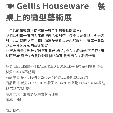
🍽️
Gellis Houseware｜餐
桌上的微型藝術展
「生活的儀式感，從挑選一只合手的餐具開始。」
我們深知每一份努力都值得被溫柔對待。這不只是餐具，更是您
對生活品質的堅持。我們精選多款獨具匠心的設計，讓每一餐都
成為一場沉浸式的藝術饗宴。
✨ 推薦場景：
☕ 居家日常用餐🥣 湯品 / 粥品 / 泡麵🍰 下午茶 / 甜
點時光🏕 露營 / 野餐戶外🏢 辦公室用餐🎁 禮品 / 喬遷送禮
品名
:GELLIS
鵲利仕
BALANCED BUCKLE
平衡扣系列餐具
4
件組
材質
SUS304
不銹鋼
商品重量
:
餐刀
31g/
餐叉
29.5g/
茶匙
17.2g/
餐匙
33.5g±5%
商品尺寸
:
餐刀
21.2X2.1CM/
餐叉
19.3X3CM/
茶匙
13.8X2.3CM/
餐匙
18.7X3.7CM±5%
使用方式：適用於取用食材時使用
產地
:
中國
商品特色
: