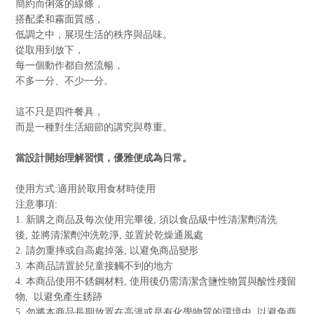
簡約而俐落的線條，
搭配柔和霧面質感，
低調之中，展現生活的秩序與品味。
從取用到放下，
每一個動作都自然流暢，
不多一分、不少一分。
這不只是四件餐具，
而是一種對生活細節的講究與尊重。
當設計開始理解習慣，優雅便成為日常。
使用方式
:
適用於取用食材時使用
注意事項
:
1.
新購之商品及每次使用完畢後
,
須以食品級中性清潔劑清洗
後
,
並將清潔劑沖洗乾淨
,
並置於乾燥通風處
2.
請勿重摔或自高處掉落
,
以避免商品變形
3.
本商品請置於兒童接觸不到的地方
4.
本商品使用不銹鋼材料
,
使用後仍需清潔含鹽性物質與酸性殘留
物
,
以避免產生銹跡
5.
勿將本商品長期放置在高溫或是有化學物質的環境中
,
以避免商