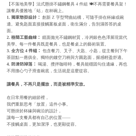
【
不落地美學
】
法式懸掛不鏽鋼餐具
4
件組 🍽️
不再需要餐具架！
讓餐具優雅地「站」在杯碗上。
獨家懸掛設計：
1.
創新
Z
字型彎曲結構，可隨手掛在杯緣或碗
邊。避免匙面直接接觸案板桌面，衛生滿分，告別濕答答的桌
面。
極簡工藝曲線：
2.
鏡面拋光不鏽鋼材質，冷冽銀色色澤展現當代
美學。每一件餐具既是餐具，也是餐桌上的藝術裝置。
件組：
3.
全方位
4
包含餐刀、叉子、大匙、小匙，從主餐到下午
茶甜點一應俱全。獨特的鏤空刀柄與方圓匙面，握感輕盈舒適。
防滑防掉落：
4.
喝湯、攪拌咖啡時，餐具能穩固勾住邊緣，再也
不用擔心勺子滑進碗底，生活就是這麼從容。
讓餐具，不再只是擺放，而是被精準安放。
在日常用餐的細節裡，
我們重新思考「放置」這件小事。
可懸掛於杯緣與碗沿的設計，
讓每一支餐具都有自己的位置
——
不接觸桌面，更加潔淨，也更顯從容。