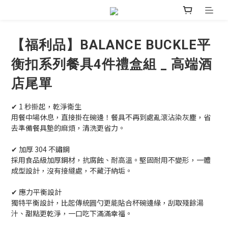
【福利品】BALANCE BUCKLE平
衡扣系列餐具4件禮盒組 _ 高端酒
店尾單
✔ 1 秒掛起，乾淨衛生 
用餐中場休息，直接掛在碗邊！餐具不再到處亂滾沾染灰塵，省
去準備餐具墊的麻煩，清洗更省力。
✔ 加厚 304 不鏽鋼
採用食品級加厚鋼材，抗腐蝕、耐高溫。堅固耐用不變形，一體
成型設計，沒有接縫處，不藏汙納垢。
✔ 應力平衡設計 
獨特平衡設計，比起傳統圓勺更能貼合杯碗邊緣，刮取殘餘湯
汁、甜點更乾淨，一口吃下滿滿幸福。