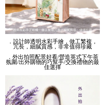
．設計師透明水彩手繪，做工繁複，
冗長，細膩質感，非常值得珍藏
．外出拍照配景好看
/
營造英式下午茶
氛圍
/
出外購物的巧幫手
/
交換禮物的最
佳選擇