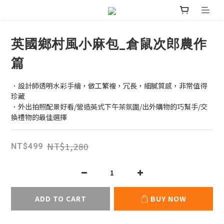
英國鄉村風小麻包_倉鼠次郎農作
篇
．設計師透明水彩手繪，做工繁複，冗長，細膩質感，非常值得
珍藏
．外出拍照配景好看/營造英式下午茶氛圍/出外購物的巧幫手/交
換禮物的最佳選擇
NT$1,280
NT$499
ADD TO CART
BUY NOW