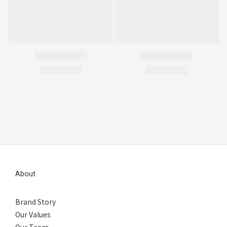
About
Brand Story
Our Values
Our Team