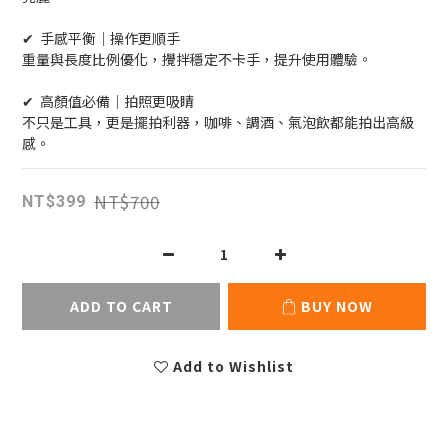
✔  手感平衡｜操作更順手
重量與長度比例優化，攪拌穩定不卡手，提升使用體驗。
✔  高顏值必備｜拍照更吸睛
不只是工具，更是擺拍利器，咖啡、調酒、氣泡飲都能拍出高級
感。
NT$700
NT$399
ADD TO CART
BUY NOW
Add to Wishlist