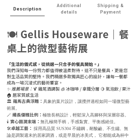
Additional
Shipping &
Description
details
Payment
🍽️
Gellis Houseware｜餐
桌上的微型藝術展
「生活的儀式感，從挑選一只合手的餐具開始。」
我們深知每一份努力都值得被溫柔對待。這不只是餐具，更是您
對生活品質的堅持。我們精選多款獨具匠心的設計，讓每一餐都
成為一場沉浸式的藝術饗宴。
✨ 推薦場景：
🍹 雞尾酒調製 🧊 冰咖啡 / 拿鐵分層 🍋 氣泡飲 / 果汁
🏠 居家質感生活
羅馬古典浮雕：
🏛️
具象的葉片設計，讓攪拌過程如同一場微型藝
術展
。
纖長優雅比例：
🪄
極致長柄設計，輕鬆深入高腳杯與深層容器
。
實心圓潤末端：
🕯️
無孔極簡手柄，手感紮實、平衡感絕佳
。
卓越工藝：
🛠️
採用高品質
SUS304
不鏽鋼，耐酸鹼、不生鏽。無
論是調製週末的居家調酒，或是早晨的冰美式， 它都能成為杯中