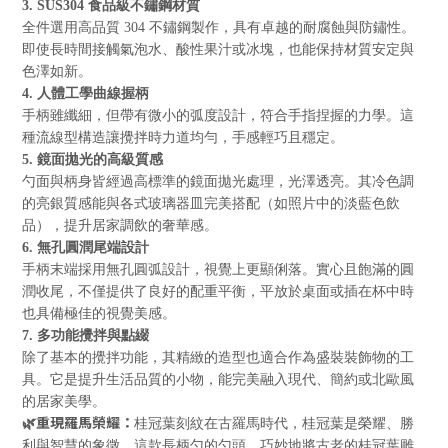
3. SUS304
食品級不鏽鋼材質
全件選用高品質
304
不鏽鋼製作，具有卓越的耐腐蝕與防鏽性。
即使長時間接觸氣泡水、酸性果汁或冰塊，也能保持材質安定與
色澤如新。
4.
人體工學曲線握柄
手柄雖纖細，但帶有微小的弧度設計，符合手指捏握的力學。這
種流線型構造讓攪拌時力道均勻，手感輕巧且穩定。
5.
鏡面拋光的高級質感
勺面與柄身皆經過高標準的鏡面拋光處理，光澤透亮。其冷色調
的亮銀質感能與各式玻璃器皿完美搭配（如照片中的淡藍色飲
品），提升居家調飲的奢華感。
6.
無孔圓潤尾端設計
手柄末端採用無孔圓弧設計，視覺上更顯俐落。實心且飽滿的圓
潤收尾，不僅提供了良好的配重平衡，平放於桌面或插在杯中時
也具備極佳的視覺美感。
7.
多功能攪拌與點綴
除了基本的攪拌功能，其精緻的造型也適合作為盛裝裝飾物的工
具。它是提升生活品質的小物，能完美融入現代、簡約或北歐風
的居家美學。
🌿重現羅馬榮耀：
桂冠葉刻紋在古羅馬時代，桂冠葉是榮耀、勝
利與智慧的象徵。這款長柄勺的勺頭，巧妙地將古老的桂冠葉雕