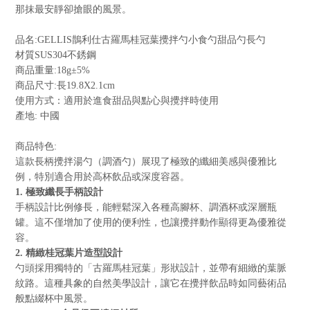
那抹最安靜卻搶眼的風景。
品名
:GELLIS
鵲利仕古羅馬桂冠葉攪拌勺小食勺甜品勺長勺
材質
SUS304
不銹鋼
商品重量
:18g±5%
商品尺寸
:
長
19.8X2.1cm
使用方式：適用於進食甜品與點心與攪拌時使用
產地
:
中國
商品特色
:
這款長柄攪拌湯勺（調酒勺）展現了極致的纖細美感與優雅比
例，特別適合用於高杯飲品或深度容器。
1.
極致纖長手柄設計
手柄設計比例修長，能輕鬆深入各種高腳杯、調酒杯或深層瓶
罐。這不僅增加了使用的便利性，也讓攪拌動作顯得更為優雅從
容。
2.
精緻桂冠葉片造型設計
勺頭採用獨特的「古羅馬桂冠葉」形狀設計，並帶有細緻的葉脈
紋路。這種具象的自然美學設計，讓它在攪拌飲品時如同藝術品
般點綴杯中風景。