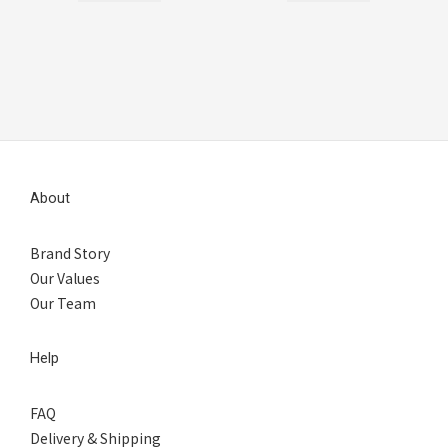
About
Brand Story
Our Values
Our Team
Help
FAQ
Delivery & Shipping