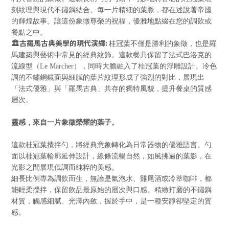
刻紋理與現代不鏽鋼結合。每一片精細的葉脈，都在述說著帝國
的輝煌故事。讓這份象徵尊榮的祝福，優雅地點綴在您的調飲或
餐點之中。
🏛️古羅馬古典美學的現代演繹:
桂冠葉不僅是勝利的象徵，也是羅
馬建築與藝術中常見的經典紋飾。這款餐具保留了法式巴洛克的
流線型（
Le Marcher
），同時大膽融入了桂冠葉的浮雕設計。冷色
調的不鏽鋼鏡面與細膩的葉片紋理形成了強烈的對比，展現出
「法式優雅」與「羅馬古典」共存的獨特風貌，提升餐桌的質感
層次。
靈感，來自一片象徵榮耀的葉子。
這款桂冠葉攪拌勺，將經典意象轉化為日常器物的優雅語言。勺
面以桂冠葉輪廓延伸設計，線條流暢自然，如風拂過的葉影，在
光影之間展現低調而純粹的美感。
細長比例專為調飲而生，無論是氣泡水、雞尾酒或冷萃咖啡，都
能輕柔攪拌，保留飲品最原始的層次與口感。精緻打磨的不鏽鋼
材質，觸感細膩、光澤內斂，握於手中，是一種安靜卻堅定的質
感。