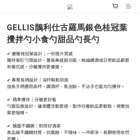
GELLIS鵲利仕古羅馬銀色桂冠葉
攪拌勺小食勺甜品勺長勺
✔ 優雅桂冠葉設計｜一秒提升質感
獨特葉形勺頭設計，兼具美感與功能，無論調酒或日常飲品都更
有儀式感。分層攪拌更優雅。
✔ 專業長柄設計｜深杯輕鬆到底
加長手柄適用高杯、調酒杯、氣泡飲，不沾手也能均勻攪拌。
✔  精準攪拌｜分層更好看
勺面弧度設計，讓液體流動更順，製作分層飲品更輕鬆，視覺效
果更吸睛。
✔  鏡面不鏽鋼｜耐用好清潔
食品級不鏽鋼材質，抗腐蝕、不殘味，一沖即淨，長期使用依然
亮麗。