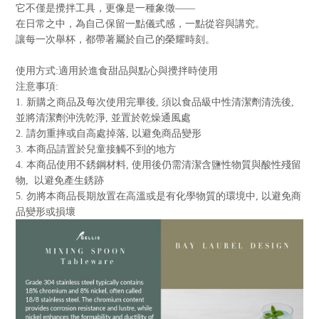
它不僅是攪拌工具，更像是一種象徵
——
在日常之中，為自己保留一點儀式感，一點從容與講究。
讓每一次舉杯，都帶著屬於自己的榮耀時刻。
使用方式
:
適用於進食甜品與點心與攪拌時使用
注意事項
:
1.
新購之商品及每次使用完畢後
,
須以食品級中性清潔劑清洗後
,
並將清潔劑沖洗乾淨
,
並置於乾燥通風處
2.
請勿重摔或自高處掉落
,
以避免商品變形
3.
本商品請置於兒童接觸不到的地方
4.
本商品使用不銹鋼材料
,
使用後仍需清潔含鹽性物質與酸性殘留
物
,
以避免產生銹跡
5.
勿將本商品長期放置在高溫或是有化學物質的環境中
,
以避免商
品變形或損壞