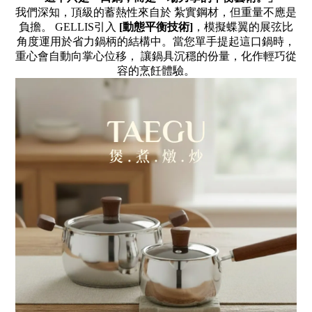
我們深知，頂級的蓄熱性來自於 紮實鋼材，但重量不應是
負擔。
GELLIS
引入
[
動態平衡技術
]
，模擬蝶翼的展弦比
角度運用於省力鍋柄的結構中。當您單手提起這口鍋時，
重心會自動向掌心位移， 讓鍋具沉穩的份量，化作輕巧從
容的烹飪體驗。