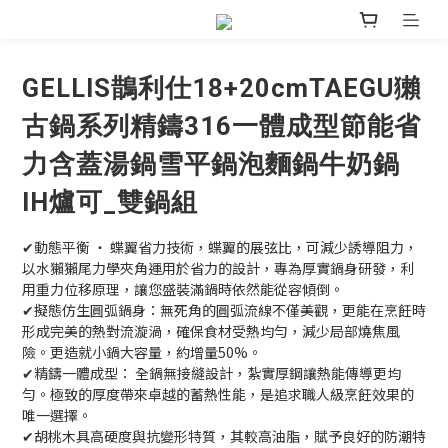
GELLIS鵲利仕18+20cmTAEGU獺
古鍋系列精鑄316一體成型節能省
力含蓋湯鍋雪平鍋泡麵鍋牛奶鍋
IH爐可_雙鍋組
✔動態平衡 ‧ 蝶翼省力技術，蝶翼的展弦比，可減少誘導阻力，
以水獺獺尾力學夾角運用於省力的設計，專為厚實鍋身研發，利
用重力位移原理，讓您盛裝滿鍋時依然能從容傾倒。
✔擬態仿生圓弧鍋身：無死角的圓弧流線不僅美觀，更能在烹飪時
形成完美的熱對流漩渦，確保食材受熱均勻，減少局部燒焦風
險。更造就小鍋大容量，約增量50%。
✔精鑄一體成型： 全鍋無接縫設計，紮實厚鋼讓熱能傳導更均
勻。極致的厚度帶來卓越的蓄熱性能，是追求職人級烹飪效果的
唯一選擇。
✔胡桃木具高硬度與抗變形特質，其較高油脂，賦予良好的防潮特