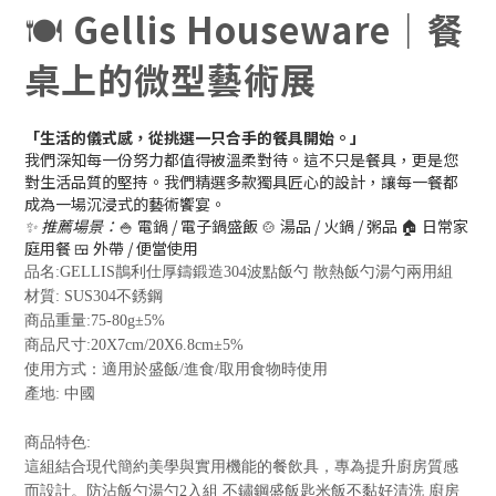
🍽️
Gellis Houseware｜餐
桌上的微型藝術展
「生活的儀式感，從挑選一只合手的餐具開始。」
我們深知每一份努力都值得被溫柔對待。這不只是餐具，更是您
對生活品質的堅持。我們精選多款獨具匠心的設計，讓每一餐都
成為一場沉浸式的藝術饗宴。
✨ 推薦場景：
🍚 電鍋 / 電子鍋盛飯 🍲 湯品 / 火鍋 / 粥品 🏠 日常家
庭用餐 🍱 外帶 / 便當使用
品名
:GELLIS
鵲利仕厚鑄鍛造
304
波點飯勺 散熱飯勺湯勺兩用組
材質
: SUS304
不銹鋼
商品重量
:75-80g±5%
商品尺寸
:20X7cm/20X6.8cm±5%
使用方式：適用於盛飯
/
進食
/
取用食物時使用
產地
:
中國
商品特色
:
這組結合現代簡約美學與實用機能的餐飲具，專為提升廚房質感
而設計。防沾飯勺湯勺
2
入組 不鏽鋼盛飯匙米飯不黏好清洗 廚房