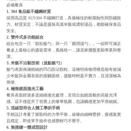
必備餐具
1. 304
食品級不鏽鋼材質
採用高品質
SUS304
不鏽鋼打造，具備極佳的耐腐蝕性與防鏽能
力。材質安定，不論是盛裝高溫米飯或濃郁湯品，都能確保食品
安全。
2.
雙件式多功能組合
組合包含一只「顆粒飯勺」與一只「圓潤湯勺」。一組即可滿足
餐桌上最核心的盛裝需求，風格統一，讓居家擺盤更顯專業與整
潔。
3.
米飯不沾黏技術（波點飯勺）
飯勺表面佈滿精細的凹凸防沾顆粒。這種特殊物理構造能有效減
少米飯與金屬表面的接觸面積，盛飯時輕盈不費力，且清潔極為
簡便。
4.
極致鏡面拋光工藝
餐具表面經過多道細緻拋光處理，呈現出如鏡面般的高級光澤
感。這不僅提升了視覺上的奢華氛圍，也讓觸感更加平滑細膩。
5.
流線型符合人體工學的手柄
手柄設計考量了握取時的力學平衡，線條由細轉豐腴，握感紮實
且穩定，即使單手操作也感覺輕巧不壓手。
6.
無接縫一體成型設計