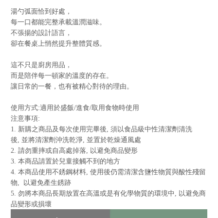
湯勺弧面恰到好處，
每一口都能完整承載溫潤滋味。
不張揚的設計語言，
卻在餐桌上悄然提升整體質感。
這不只是廚房用品，
而是陪伴每一頓家的溫度的存在。
讓日常的一餐，也有被精心對待的理由。
使用方式
:
適用於盛飯
/
進食
/
取用食物時使用
注意事項
:
1.
新購之商品及每次使用完畢後
,
須以食品級中性清潔劑清洗
後
,
並將清潔劑沖洗乾淨
,
並置於乾燥通風處
2.
請勿重摔或自高處掉落
,
以避免商品變形
3.
本商品請置於兒童接觸不到的地方
4.
本商品使用不銹鋼材料
,
使用後仍需清潔含鹽性物質與酸性殘留
物
,
以避免產生銹跡
5.
勿將本商品長期放置在高溫或是有化學物質的環境中
,
以避免商
品變形或損壞