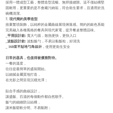
採用一體成型工藝，整體造型流暢、無焊接縫隙。這不僅結構堅
固耐用，更重要的是不會藏污納垢，符合衛生要求，且適用於洗
碗機清潔。
7.
現代簡約美學造型
捨棄繁瑣裝飾，以純粹的金屬曲線展現俐落感。簡約的銀色系能
完美融入各種風格的餐具與現代家電，提升餐桌整體品味。
:
_
平滑設計款
寬大勺面，散熱更快，更快入口
:
_
波點設計款
波點飯勺，不易沾黏飯粒，好清洗
度不貼地勺角設計
_ 160
，使用更衛生安全
日常的器具，也值得被優雅對待。
一餐的溫度，
往往從最簡單的盛裝開始。
以細膩金屬質地打造，
在光影之間呈現沉穩光澤；
貼合手感的曲線設計，
讓盛飯、舀湯的每個動作都自然順手。
飯勺的細緻防沾結構，
讓米飯鬆軟分明、不易黏附；