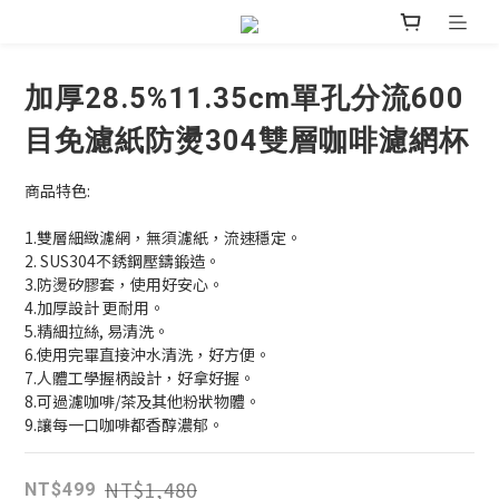
加厚28.5%11.35cm單孔分流600
目免濾紙防燙304雙層咖啡濾網杯
商品特色:
1.雙層細緻濾網，無須濾紙，流速穩定。
2. SUS304不銹鋼壓鑄鍛造。
3.防燙矽膠套，使用好安心。
4.加厚設計 更耐用。
5.精細拉絲, 易清洗。
6.使用完畢直接沖水清洗，好方便。
7.人體工學握柄設計，好拿好握。
8.可過濾咖啡/茶及其他粉狀物體。
9.讓每一口咖啡都香醇濃郁。
NT$1,480
NT$499