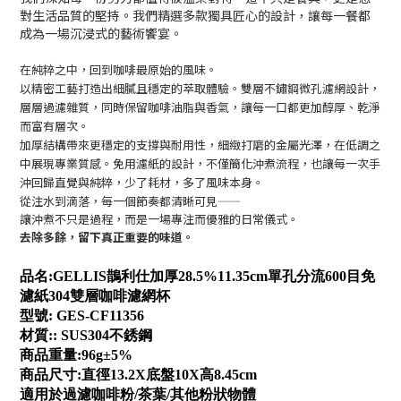
對生活品質的堅持。我們精選多款獨具匠心的設計，讓每一餐都
成為一場沉浸式的藝術饗宴。
在純粹之中，回到咖啡最原始的風味。
以精密工藝打造出細膩且穩定的萃取體驗。雙層不鏽鋼微孔濾網設計，
層層過濾雜質，同時保留咖啡油脂與香氣，讓每一口都更加醇厚、乾淨
而富有層次。
加厚結構帶來更穩定的支撐與耐用性，細緻打磨的金屬光澤，在低調之
中展現專業質感。免用濾紙的設計，不僅簡化沖煮流程，也讓每一次手
沖回歸直覺與純粹，少了耗材，多了風味本身。
從注水到滴落，每一個節奏都清晰可見——
讓沖煮不只是過程，而是一場專注而優雅的日常儀式。
去除多餘，留下真正重要的味道。
品名
:
GELLIS
鵲利仕加厚
28.5%11.35cm
單孔分流
600
目免
濾紙
304
雙層咖啡濾網杯
型號
:
G
ES
-C
F
1
1356
材質
:: SUS304
不銹
鋼
商品重量
:
96
g
±5%
商品尺寸
:
直徑
13
.2
X
底盤
1
0
X
高
8.45
cm
適用於過濾咖啡粉
/
茶葉
/
其他粉狀物體