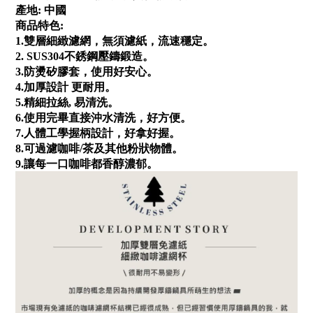
產地
:
中國
商品特色
:
1
.
雙層細緻濾網，無須濾紙，流速穩定。
2.
SUS
304
不銹
鋼
壓鑄鍛造
。
3
.
防燙矽膠套，使用好安心
。
4.
加
厚
設計
更耐用
。
5
.
精細
拉絲
,
易清洗
。
6
.
使用完畢直接沖水清洗，好方便
。
7
.
人體工學握柄設計，好拿好握。
8.
可過濾咖啡
/
茶及其他粉狀物體
。
9
.
讓每一口咖啡都香醇濃郁。