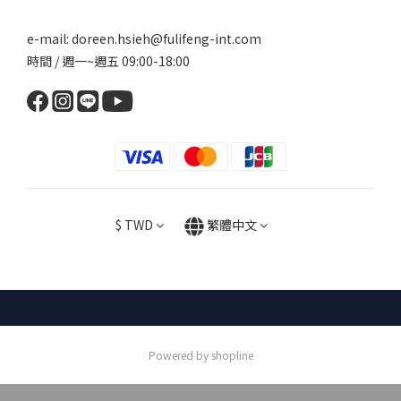
e-mail: doreen.hsieh@fulifeng-int.com
時間 / 週一~週五 09:00-18:00
$
TWD
繁體中文
Powered by shopline