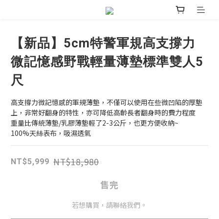
【新品】5cm特警軍規高支撐力
微記憶感野戰輕量薄墊標準雙人5
尺
高支撐力微記憶感的軍規薄墊，不僅可以使用在些微凹陷的厚墊
上，非常好翻身的特性，亦可降低高齡長者翻身時的費力程度
重量比傳統薄墊/乳膠薄墊輕了2-3公斤，也更方便收納~
100%天絲表布，吸濕透氣
NT$18,980
NT$5,999
售完
若想購買，請聯絡我們。