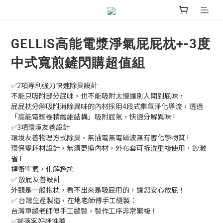
GELLIS高能電漿淨氣屁屁枕+-3度
中式寬煎鏟閃購超值組
✅2項專利強力快速除臭設計
不能只吸附部分屁味，也不能吸附太慢讓別人聞到屁味，
屁屁枕分解吸附消除異味的內材採用4段式集氣淨化導流，透過
「高能電漿卷積纖維結構」吸附屁氣，快速分解異味 !
✅3項環境友善設計
環境友善物理方式除臭，無插電無電磁波無有害化學物質 !
環保零耗材設計，無須更換內材，外布套可拆洗重複使用，鈔激
省 !
捍衛空氣，化解尷尬
✅ 放屁友善設計
外觀是一般抱枕，看不出來是吸屁用的，讓您安心放屁！
✅ 台灣生產製造，在地老師傅手工縫製：
台灣車縫老師傅手工縫製，製作工序非常繁複！
✅部落客好評推薦