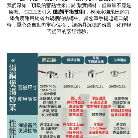
我們深知，頂級的蓄熱性來自於 紮實鋼材，但重量不應是
負擔。
GELLIS
引入
[
動態平衡技術
]
，模擬水獺尾巴的力
學角度運用於省力鍋柄的結構中。當您單手提起這口鍋
時，重心會自動向掌心位移， 讓鍋具沉穩的份量，化作輕
巧從容的烹飪體驗。