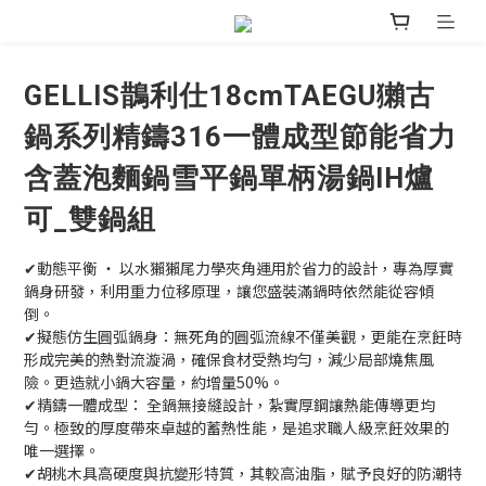
GELLIS鵲利仕18cmTAEGU獺古
鍋系列精鑄316一體成型節能省力
含蓋泡麵鍋雪平鍋單柄湯鍋IH爐
可_雙鍋組
✔動態平衡 ‧ 以水獺獺尾力學夾角運用於省力的設計，專為厚實
鍋身研發，利用重力位移原理，讓您盛裝滿鍋時依然能從容傾
倒。
✔擬態仿生圓弧鍋身：無死角的圓弧流線不僅美觀，更能在烹飪時
形成完美的熱對流漩渦，確保食材受熱均勻，減少局部燒焦風
險。更造就小鍋大容量，約增量50%。
✔精鑄一體成型： 全鍋無接縫設計，紮實厚鋼讓熱能傳導更均
勻。極致的厚度帶來卓越的蓄熱性能，是追求職人級烹飪效果的
唯一選擇。
✔胡桃木具高硬度與抗變形特質，其較高油脂，賦予良好的防潮特