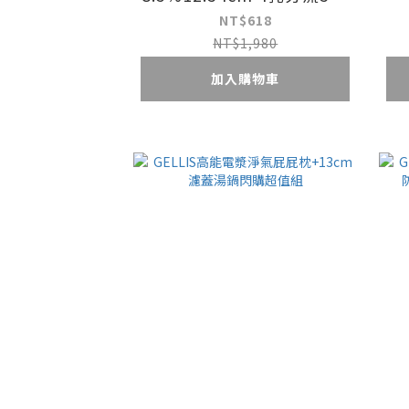
目免濾紙防燙304雙層咖啡
NT$618
濾網杯+定量咖啡勺
NT$1,980
加入購物車