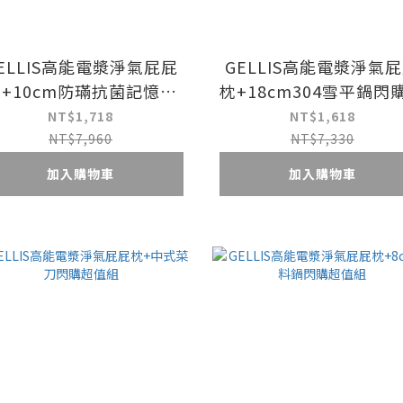
ELLIS高能電漿淨氣屁屁
GELLIS高能電漿淨氣
+10cm防璊抗菌記憶麵
枕+18cm304雪平鍋閃
包枕閃購超值組
值組
NT$1,718
NT$1,618
NT$7,960
NT$7,330
加入購物車
加入購物車