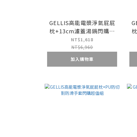
GELLIS高能電漿淨氣屁屁
G
枕+13cm濾蓋湯鍋閃購超
枕
值組
NT$1,618
NT$6,960
加入購物車