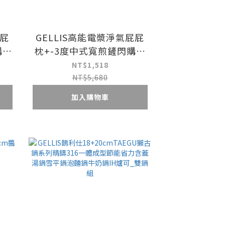
屁屁
GELLIS高能電漿淨氣屁屁
購超
枕+-3度中式寬煎鏟閃購超
值組
NT$1,518
NT$5,680
加入購物車