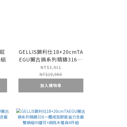
屁屁
GELLIS鵲利仕18+20cmTA
值組
EGU獺古鍋系列精鑄316一
體成型節能省力含蓋湯鍋雪
NT$3,011
平鍋泡麵鍋牛奶鍋IH爐可_
NT$10,960
雙鍋組
加入購物車