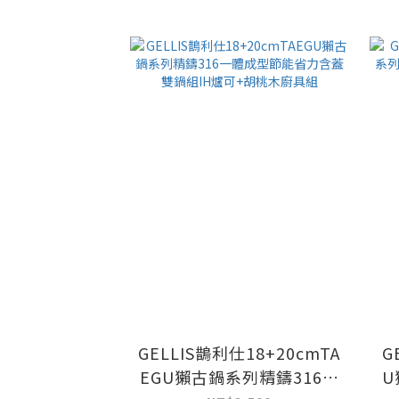
GELLIS鵲利仕18+20cmTA
G
EGU獺古鍋系列精鑄316一
U