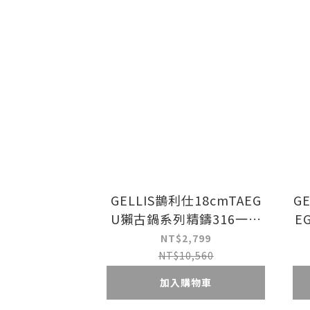
GELLIS鵲利仕18cmTAEG
G
U獺古鍋系列精鑄316一體
E
成型節能省力含蓋泡麵鍋雪
體
NT$2,799
平鍋單柄湯鍋IH爐可_雙鍋
I
NT$10,560
組
加入購物車