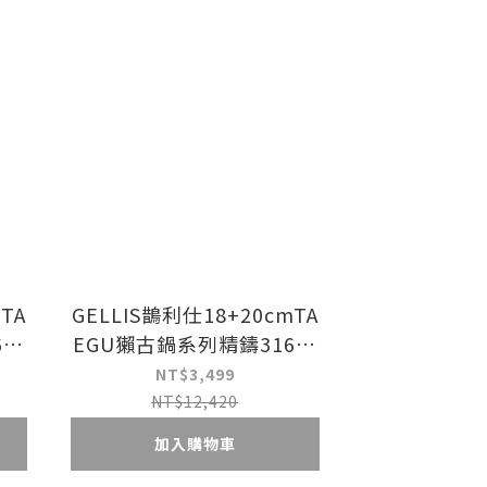
TA
GELLIS鵲利仕18+20cmTA
6一
EGU獺古鍋系列精鑄316一
鍋組
體成型節能省力含蓋雙鍋組
NT$3,499
勺
IH爐可+胡桃木餐具4件組
NT$12,420
加入購物車