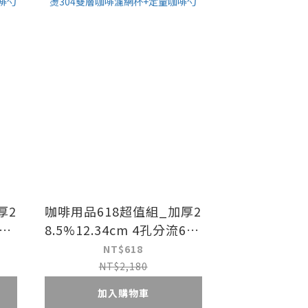
厚2
咖啡用品618超值組_加厚2
60
8.5%12.34cm 4孔分流600
層咖
目免濾紙防燙304雙層咖啡
NT$618
勺
濾網杯+定量咖啡勺
NT$2,180
加入購物車