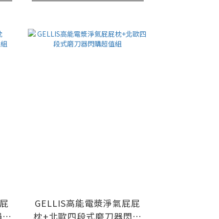
屁屁
GELLIS高能電漿淨氣屁屁
鍋閃
枕+北歐四段式磨刀器閃購