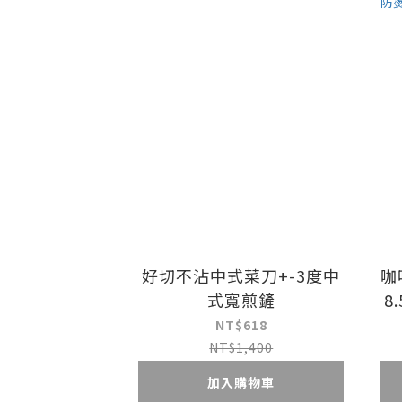
好切不沾中式菜刀+-3度中
咖
式寬煎鏟
8
0
NT$618
NT$1,400
加入購物車