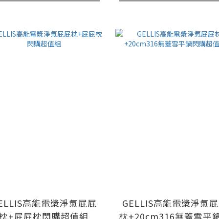
ELLIS高能電漿淨氣屁屁
GELLIS高能電漿淨氣
枕+屁屁枕閃購超值組
枕+20cm316無蓋雪平