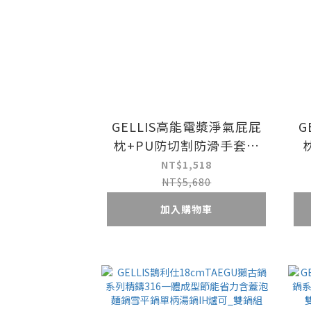
GELLIS高能電漿淨氣屁屁
G
枕+PU防切割防滑手套閃
購超值組
NT$1,518
NT$5,680
加入購物車