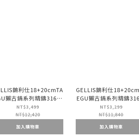
ELLIS鵲利仕18+20cmTA
GELLIS鵲利仕18+20cm
GU獺古鍋系列精鑄316一
EGU獺古鍋系列精鑄31
成型節能省力含蓋雙鍋組
體成型節能省力含蓋雙
NT$3,499
NT$3,299
H爐可+平衡扣餐具4件組
IH爐可+平底導角鏟
NT$12,420
NT$11,840
加入購物車
加入購物車