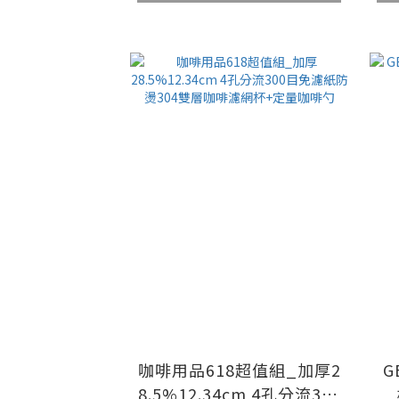
咖啡用品618超值組_加厚2
G
8.5%12.34cm 4孔分流300