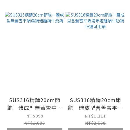
SUS316精鑄20cm節
SUS316精鑄20cm節
能一體成型無蓋雪平鍋
能一體成型含蓋雪平鍋
湯鍋泡麵鍋牛奶鍋
湯鍋泡麵鍋牛奶鍋IH
NT$999
NT$1,111
爐可用鍋
NT$2,000
NT$2,500