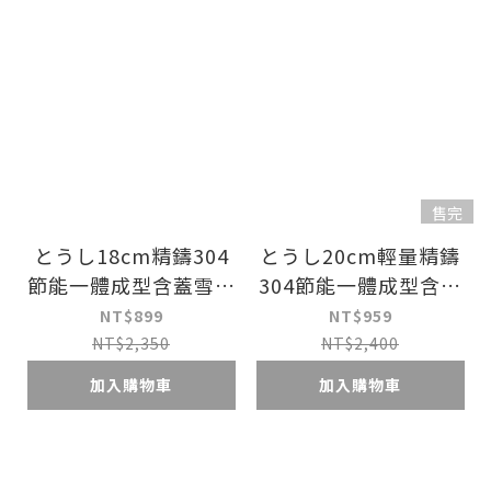
售完
とうし18cm精鑄304
とうし20cm輕量精鑄
節能一體成型含蓋雪平
304節能一體成型含蓋
鍋湯鍋泡麵鍋牛奶鍋
雪平鍋湯鍋泡麵鍋牛奶
NT$899
NT$959
鍋
NT$2,350
NT$2,400
加入購物車
加入購物車