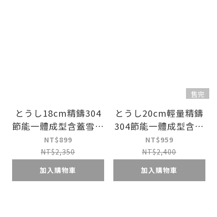
售完
とうし18cm精鑄304
とうし20cm輕量精鑄
節能一體成型含蓋雪平
304節能一體成型含蓋
鍋湯鍋泡麵鍋牛奶鍋
雪平鍋湯鍋泡麵鍋牛奶
NT$899
NT$959
鍋
NT$2,350
NT$2,400
加入購物車
加入購物車