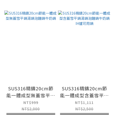
SUS316精鑄20cm節
SUS316精鑄20cm節
能一體成型無蓋雪平鍋
能一體成型含蓋雪平鍋
湯鍋泡麵鍋牛奶鍋
湯鍋泡麵鍋牛奶鍋IH
NT$999
NT$1,111
爐可用鍋
NT$2,000
NT$2,500