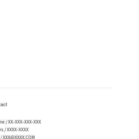
tact
ne / XX-XXX-XXX-XXX
s / XXXX-XXXX
l / XXX@XXXX.COM