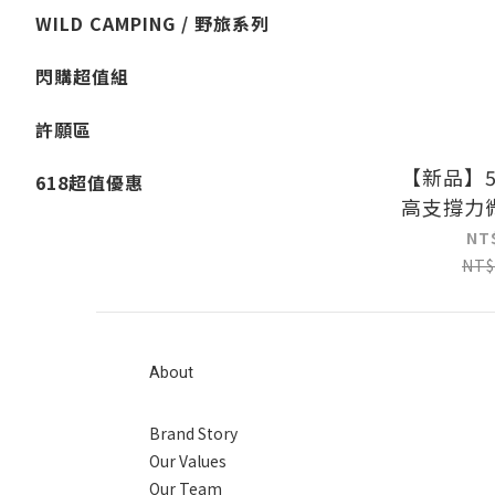
WILD CAMPING / 野旅系列
閃購超值組
許願區
【新品】
618超值優惠
高支撐力
輕量薄
NT
NT$
About
Brand Story
Our Values
Our Team