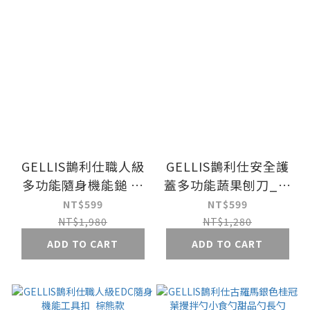
GELLIS鵲利仕職人級
GELLIS鵲利仕安全護
多功能隨身機能鎚 防
蓋多功能蔬果刨刀_超
身鎚
薄削皮收納順手
NT$599
NT$599
NT$1,980
NT$1,280
ADD TO CART
ADD TO CART