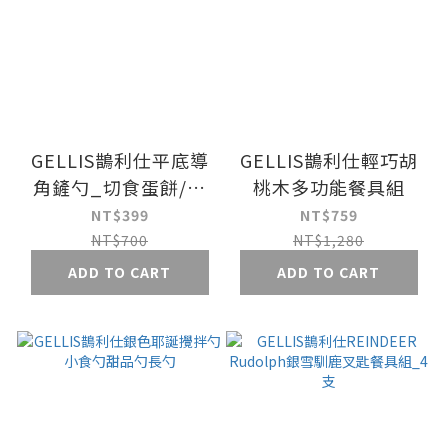
GELLIS鵲利仕平底導
GELLIS鵲利仕輕巧胡
角鏟勺_切食蛋餅/拌
桃木多功能餐具組
炒炒飯/喝湯均適用
NT$399
NT$759
NT$700
NT$1,280
ADD TO CART
ADD TO CART