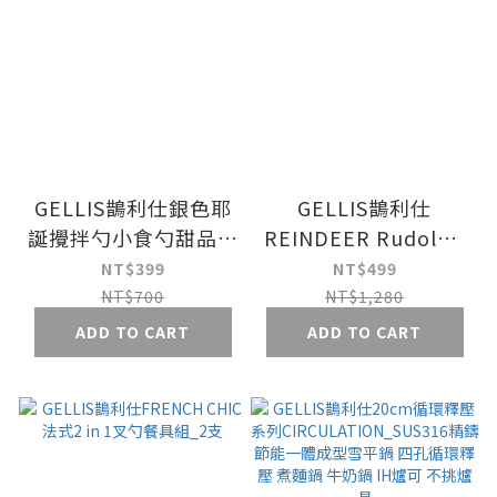
GELLIS鵲利仕銀色耶
GELLIS鵲利仕
誕攪拌勺小食勺甜品勺
REINDEER Rudolph
長勺
銀雪馴鹿叉匙餐具組
NT$399
NT$499
_4支
NT$700
NT$1,280
ADD TO CART
ADD TO CART