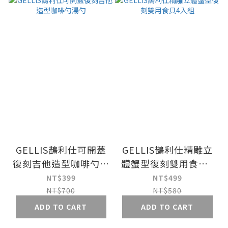
GELLIS鵲利仕可開蓋
GELLIS鵲利仕精雕立
復刻吉他造型咖啡勺湯
體蟹型復刻雙用食具4
勺
入組
NT$399
NT$499
NT$700
NT$580
ADD TO CART
ADD TO CART