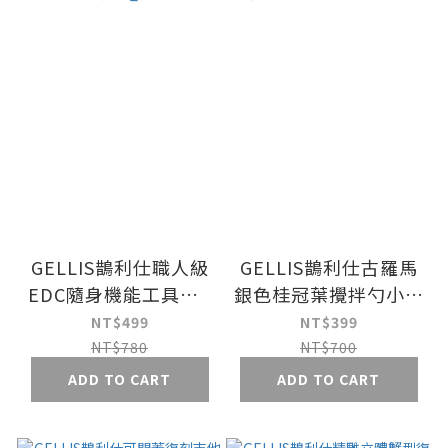
GELLIS鵲利仕職人級
GELLIS鵲利仕古羅馬
EDC隨身機能工具扣_
銀色桂冠葉攪拌勺小食
棕熊款
勺甜品勺長勺
NT$499
NT$399
NT$780
NT$700
ADD TO CART
ADD TO CART