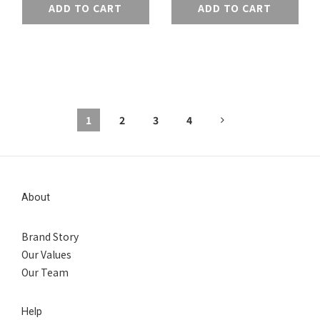
ADD TO CART
ADD TO CART
1
2
3
4
About
Brand Story
Our Values
Our Team
Help