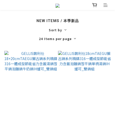
NEW ITEMS / 本季新品
Sort by
24 Items per page