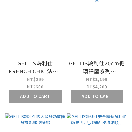
GELLIS鵲利仕
GELLIS鵲利仕20cm循
FRENCH CHIC 法式2
環釋壓系列
in 1叉勺餐具組_2支
CIRCULATION_SUS316
NT$299
NT$1,199
精鑄節能一體成型雪平
NT$600
NT$4,200
鍋 四孔循環釋壓 煮麵
ADD TO CART
ADD TO CART
鍋 牛奶鍋 IH爐可 不挑
爐具