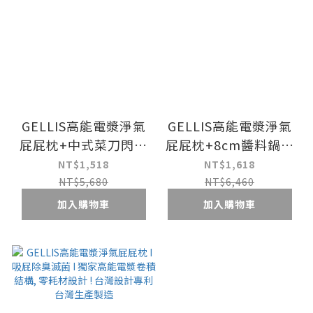
GELLIS高能電漿淨氣
GELLIS高能電漿淨氣
屁屁枕+中式菜刀閃購
屁屁枕+8cm醬料鍋閃
超值組
購超值組
NT$1,518
NT$1,618
NT$5,680
NT$6,460
加入購物車
加入購物車