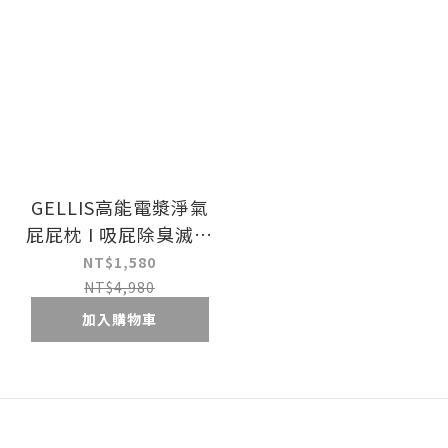
GELLIS高能電漿淨氣
屁屁枕 I 吸屁除臭滅菌
I 獨家高能電漿卷積結
NT$1,580
構, 零耗材設計 ! 台灣
NT$4,980
設計專利 台灣生產製
加入購物車
造