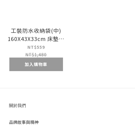
工裝防水收納袋(中)
160X43X33cm 床墊提
袋收納袋 棉被提袋收
NT$559
納袋 衣服收納袋 搬家
NT$1,480
好物
加入購物車
關於我們
品牌故事與精神